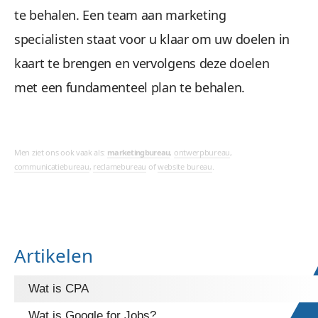
te behalen. Een team aan marketing
specialisten staat voor u klaar om uw doelen in
kaart te brengen en vervolgens deze doelen
met een fundamenteel plan te behalen.
Men ziet ons ook vaak als:
marketingbureau
,
ontwerpbureau
,
communicatiebureau
,
reclamebureau
of
website bureau
.
Artikelen
Wat is CPA
Wat is Google for Jobs?