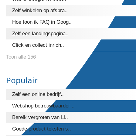
Zelf winkelen op afspra..
Hoe toon ik FAQ in Goog..
Zelf een landingspagina..
Click en collect inrich..
Toon alle 156
Populair
Zelf een online bedrijf..
Webshop betrouwbaarder ..
Bereik vergroten van Li..
Goede product teksten s..