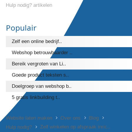
Hulp nodig? artikelen
Populair
Zelf een online bedrijf..
Webshop betrouwbaarder ..
Bereik vergroten van Li..
Goede product teksten s..
Doelgroep van webshop b..
5 gratis linkbuilding t..
Website laten maken
Over ons
Blog
Zelf winkelen op afspraak inric..
Hulp nodig?